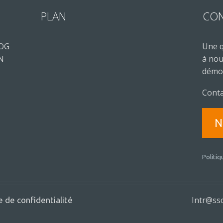
PLAN
CO
LOG
Une q
 N
à nou
démon
Conta
N
Politiq
Intr@sso
e de confidentialité