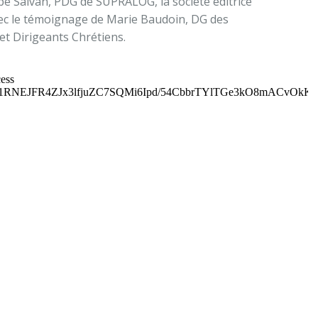
pe Salvan, PDG de SUPRALOG, la société éditrice
vec le témoignage de Marie Baudoin, DG des
et Dirigeants Chrétiens.