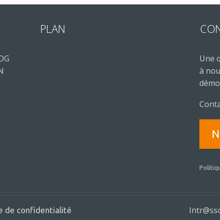
PLAN
CO
LOG
Une q
 N
à nou
démon
Conta
N
Politiq
Intr@sso
e de confidentialité