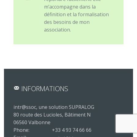
m’accompagne dans la
définition et la formalisation
des besoins de mon
association.
INFORMATIONS
intr@ssoc, une solution SUPRALOG
80 route des Lucioles, Bâtiment N
06560 Valbonne
Phone:
+33 4 93 74 66 66