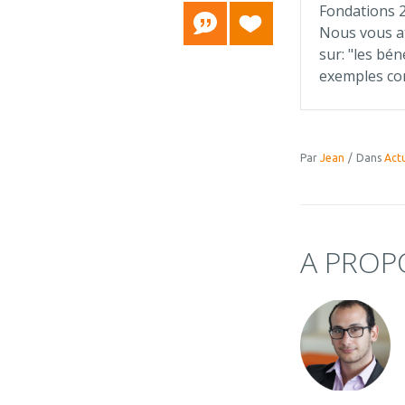
Fondations 2
Nous vous at
sur: "les bén
exemples con
Par
Jean
/
Dans
Actu
A PROP