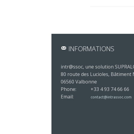
INFORMATIONS
intr@ssoc, une solution SUPRA
80 route des Lucioles, Bâtiment
06560 Valbonne
Phone:
+33 4 93 74 66 66
Email:
contact@intrassoc.com