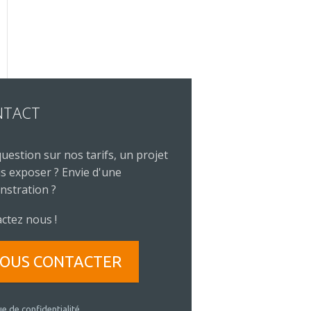
NTACT
uestion sur nos tarifs, un projet
s exposer ? Envie d'une
stration ?
ctez nous !
OUS CONTACTER
ue de confidentialité