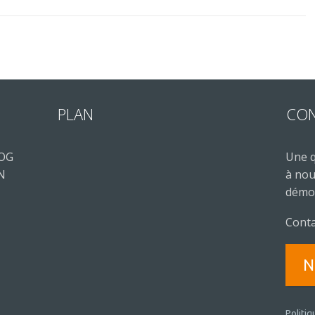
PLAN
CO
LOG
Une q
 N
à nou
démon
Conta
N
Politiq