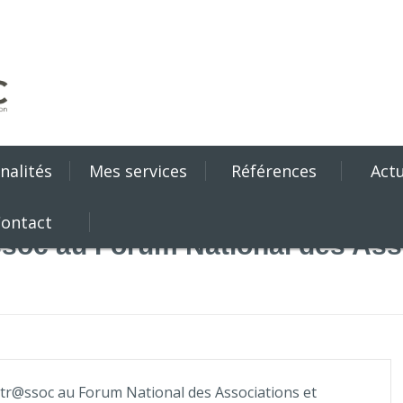
nalités
Mes services
Références
Actu
ontact
soc au Forum National des Asso
tr@ssoc au Forum National des Associations et