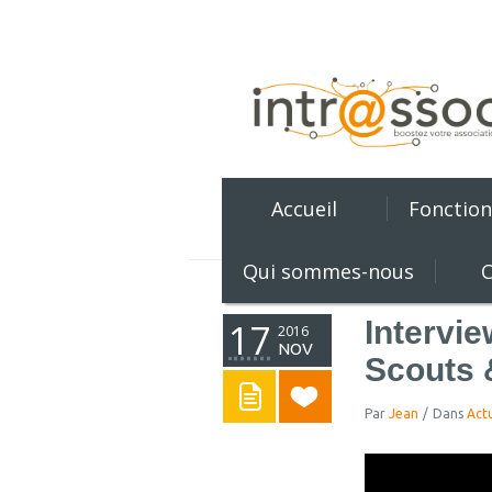
Accueil
Fonction
Qui sommes-nous
C
Intervi
17
2016
NOV
Scouts 
Par
Jean
/
Dans
Actu