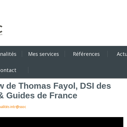
nalités
Mes services
Références
Actu
ontact
ew de Thomas Fayol, DSI des
& Guides de France
alités intr@ssoc