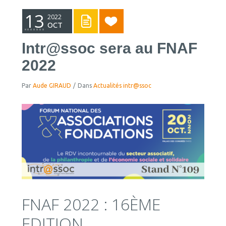
13
2022
OCT
Intr@ssoc sera au FNAF
2022
Par
Aude GIRAUD
/
Dans
Actualités intr@ssoc
FNAF 2022 : 16ÈME
EDITION